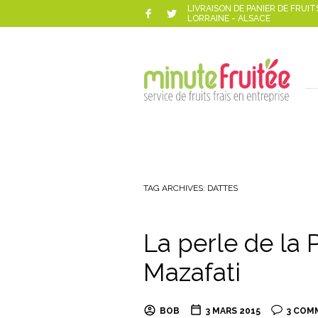
LIVRAISON DE PANIER DE FRUIT
LORRAINE - ALSACE
TAG ARCHIVES:
DATTES
La perle de la P
Mazafati
BOB
3 MARS 2015
3 COM