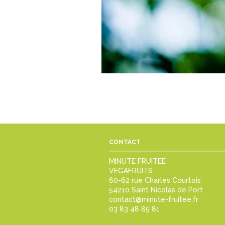
CONTACT
MINUTE FRUITEE
VEGAFRUITS
60-62 rue Charles Courtois
54210 Saint Nicolas de Port
contact@minute-fruitee.fr
03 83 48 85 81